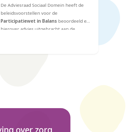
De Adviesraad Sociaal Domein heeft de
beleidsvoorstellen voor de
Participatiewet in Balans
beoordeeld en
hierover advies uitgebracht aan de
gemeente Leidschendam-Voorburg. De
Adviesraad is positief over de gekozen
koers. De uitgangspunten van de wet –
meer vertrouwen, meer maatwerk en
een bredere focus op participatie
–
sluiten goed aan bij de visie van de
Adviesraad.
ing over zorg,