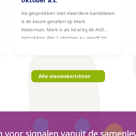
oktober a.s.
Na gesprekken met meerdere kandidaten
is de keuze gevallen op Mark
Waterman. Mark is als lid al bij de ASD
betrokken.
Per 1 oktober a.s. wordt hij
algemeen voorzitter.
Alle nieuwsberichten
n voor signalen vanuit de samenlev