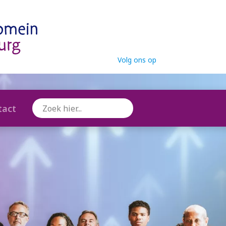
Volg ons op
tact