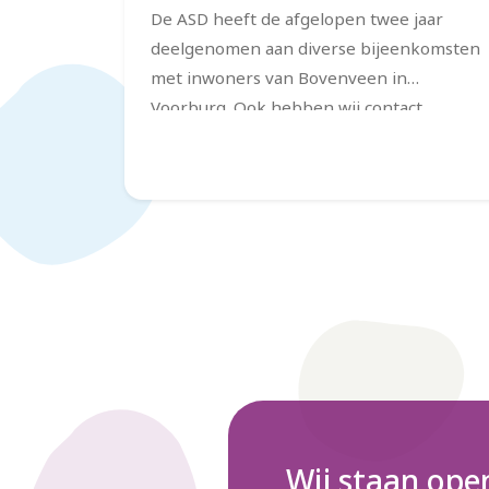
De ASD heeft de afgelopen twee jaar
deelgenomen aan diverse bijeenkomsten
met inwoners van Bovenveen in
Voorburg. Ook hebben wij contact
gezocht en onderhouden met
welzijnswerkers en vrijwilligers werkzaam
in deze wijk. Op basis van wat wij gezien
en gehoord hebben, onderschrijven wij
de motie van de VVD ‘Wij staan achter
Bovenveen’ volledig.
Wij staan ope