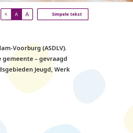
A
A
Simpele tekst
A
dam-Voorburg (ASDLV).
ze gemeente – gevraagd
idsgebieden Jeugd, Werk