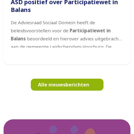
ASD positief over Participatiewet in
Balans
De Adviesraad Sociaal Domein heeft de
beleidsvoorstellen voor de
Participatiewet in
Balans
beoordeeld en hierover advies uitgebracht
aan de gemeente Leidschendam-Voorburg. De
Adviesraad is positief over de gekozen koers. De
uitgangspunten van de wet –
meer vertrouwen,
meer maatwerk en een bredere focus op
participatie
– sluiten goed aan bij de visie van de
Alle nieuwsberichten
Adviesraad.