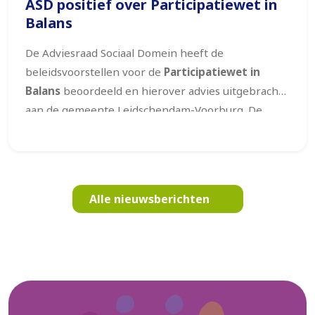
ASD positief over Participatiewet in
Balans
De Adviesraad Sociaal Domein heeft de
beleidsvoorstellen voor de
Participatiewet in
Balans
beoordeeld en hierover advies uitgebracht
aan de gemeente Leidschendam-Voorburg. De
Adviesraad is positief over de gekozen koers. De
uitgangspunten van de wet –
meer vertrouwen,
meer maatwerk en een bredere focus op
participatie
– sluiten goed aan bij de visie van de
Alle nieuwsberichten
Adviesraad.