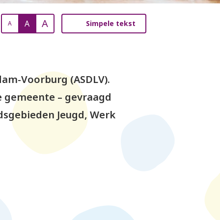
A
A
Simpele tekst
A
dam-Voorburg (ASDLV).
ze gemeente – gevraagd
idsgebieden Jeugd, Werk