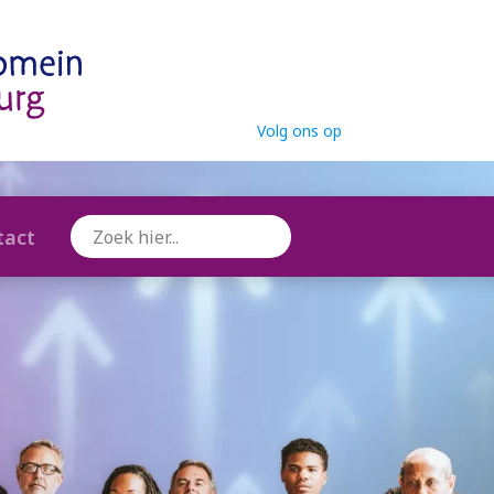
Volg ons op
tact