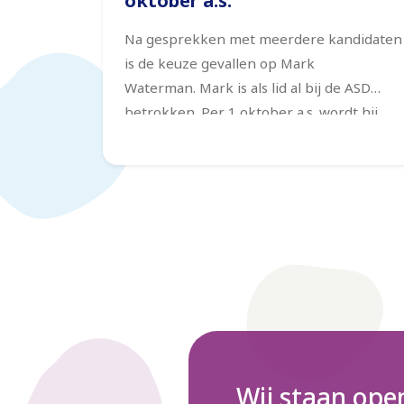
oktober a.s.
Na gesprekken met meerdere kandidaten
is de keuze gevallen op Mark
Waterman. Mark is als lid al bij de ASD
betrokken.
Per 1 oktober a.s. wordt hij
algemeen voorzitter.
Wij staan ope