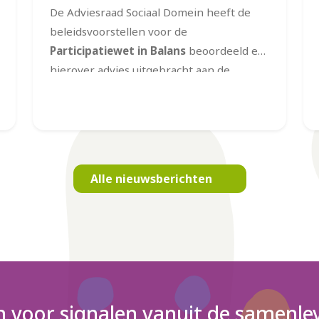
De Adviesraad Sociaal Domein heeft de
beleidsvoorstellen voor de
Participatiewet in Balans
beoordeeld en
hierover advies uitgebracht aan de
gemeente Leidschendam-Voorburg. De
Adviesraad is positief over de gekozen
koers. De uitgangspunten van de wet –
meer vertrouwen, meer maatwerk en
een bredere focus op participatie
–
Alle nieuwsberichten
sluiten goed aan bij de visie van de
Adviesraad.
n voor signalen vanuit de samenlev