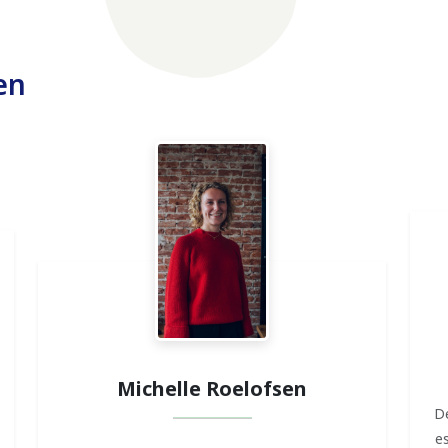
en
Michelle Roelofsen
De
e