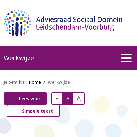
Werkwijze
Je bent hier:
Home
Werkwijze
A
A
Lees voor
A
Simpele tekst