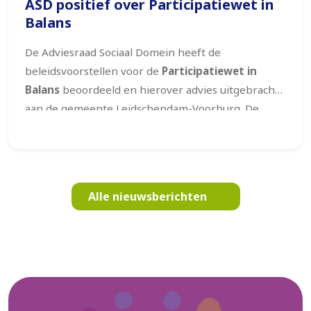
ASD positief over Participatiewet in
Balans
De Adviesraad Sociaal Domein heeft de
beleidsvoorstellen voor de
Participatiewet in
Balans
beoordeeld en hierover advies uitgebracht
aan de gemeente Leidschendam-Voorburg. De
Adviesraad is positief over de gekozen koers. De
uitgangspunten van de wet –
meer vertrouwen,
meer maatwerk en een bredere focus op
participatie
– sluiten goed aan bij de visie van de
Alle nieuwsberichten
Adviesraad.